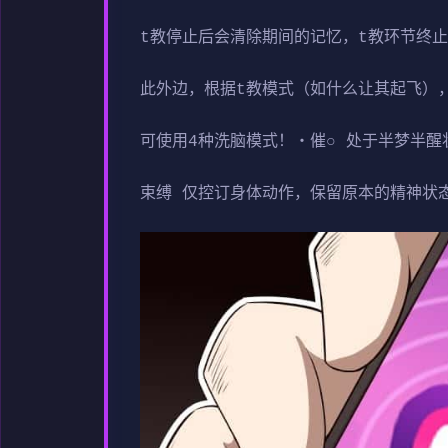
t教停止后会清除期间的记忆，t教环节终
此外边，根据t教模式（如什么让其起飞）
可使用4种洗脑模式！・催○ 处于半梦半
束缚 仅控订身体动作，保留原本的精神状