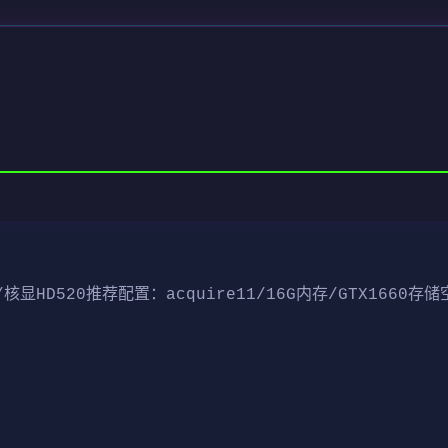
/核显HD520
​推荐配置​
​：acquire11/16G内存/GTX1660
​存储