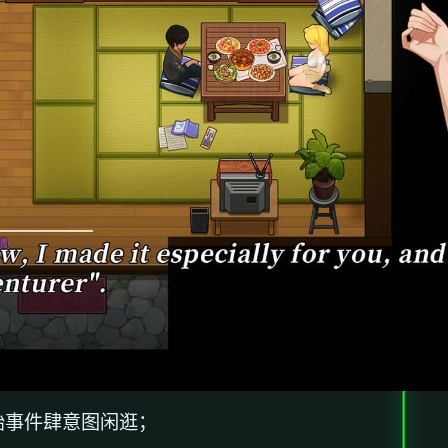
始事件肆意图闲逛；