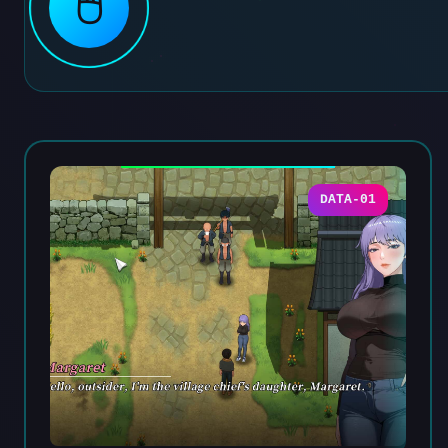
🖱️
DATA-01