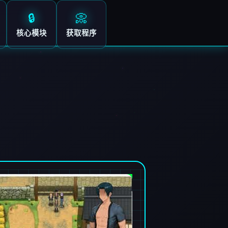
🔒
📀
核心模块
获取程序